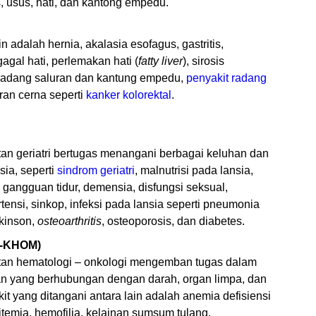
, usus, hati, dan kantong empedu.
 adalah hernia, akalasia esofagus, gastritis,
 gagal hati, perlemakan hati (
fatty liver
), sirosis
, radang saluran dan kantung empedu,
penyakit radang
uran cerna seperti
kanker kolorektal
.
tan geriatri bertugas menangani berbagai keluhan dan
ia, seperti
sindrom geriatri
, malnutrisi pada lansia,
e, gangguan tidur, demensia, disfungsi seksual,
ertensi, sinkop, infeksi pada lansia seperti pneumonia
rkinson,
osteoarthritis
, osteoporosis, dan diabetes.
D-KHOM)
ultan hematologi – onkologi mengemban tugas dalam
n yang berhubungan dengan darah, organ limpa, dan
it yang ditangani antara lain adalah anemia defisiensi
sitemia, hemofilia, kelainan sumsum tulang,