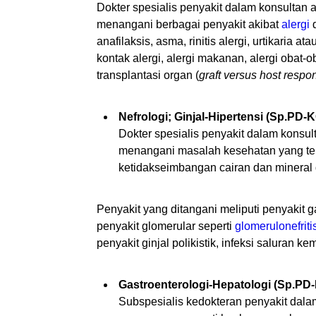
Dokter spesialis penyakit dalam konsultan 
menangani berbagai penyakit akibat
alergi
d
anafilaksis, asma, rinitis alergi, urtikaria a
kontak alergi, alergi makanan, alergi obat-o
transplantasi organ (
graft versus host respo
Nefrologi; Ginjal-Hipertensi (Sp.PD-
Dokter spesialis penyakit dalam konsult
menangani masalah kesehatan yang terka
ketidakseimbangan cairan dan mineral
Penyakit yang ditangani meliputi penyakit gag
penyakit glomerular seperti
glomerulonefriti
penyakit ginjal polikistik, infeksi saluran kem
Gastroenterologi-Hepatologi (Sp.P
Subspesialis kedokteran penyakit dal