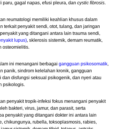
i paru, gagal napas, efusi pleura, dan
cystic fibrosis
.
tan reumatologi memiliki keahlian khusus dalam
erkait penyakit sendi, otot, tulang, dan jaringan
enyakit yang ditangani antara lain trauma sendi,
nyakit lupus)
, sklerosis sistemik, demam reumatik,
n osteomielitis.
alam ini menangani berbagai
gangguan psikosomatik
,
 panik, sindrom kelelahan kronik, gangguan
si dan disfungsi seksual psikogenik, dan nyeri atau
 psikologis.
tan penyakit tropik-infeksi fokus menangani penyakit
eh bakteri, virus, jamur, dan parasit, serta
penyakit yang ditangani dokter ini antara lain
 chikungunya, rubella, toksoplasmosis, rabies,
si jamur sistemik, demam tifoid, tetanus, antraks,