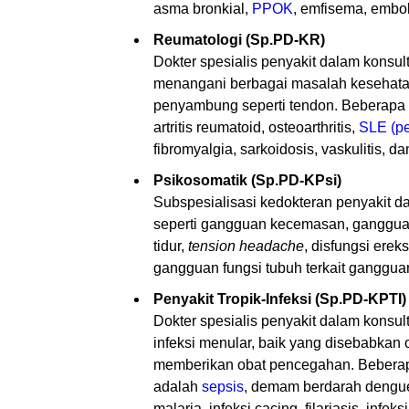
asma bronkial,
PPOK
, emfisema, embol
Reumatologi (Sp.PD-KR)
Dokter spesialis penyakit dalam konsul
menangani berbagai masalah kesehatan t
penyambung seperti tendon. Beberapa p
artritis reumatoid, osteoarthritis,
SLE (pe
fibromyalgia, sarkoidosis, vaskulitis, da
Psikosomatik (Sp.PD-KPsi)
Subspesialisasi kedokteran penyakit d
seperti gangguan kecemasan, gangguan
tidur,
tension headache
, disfungsi erek
gangguan fungsi tubuh terkait gangguan
Penyakit Tropik-Infeksi (Sp.PD-KPTI)
Dokter spesialis penyakit dalam konsul
infeksi menular, baik yang disebabkan ol
memberikan obat pencegahan. Beberapa 
adalah
sepsis
, demam berdarah dengue,
malaria, infeksi cacing, filariasis, infek