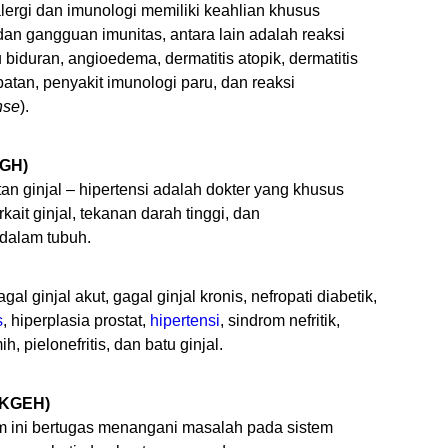
alergi dan imunologi memiliki keahlian khusus
an gangguan imunitas, antara lain adalah reaksi
tau biduran, angioedema, dermatitis atopik, dermatitis
batan, penyakit imunologi paru, dan reaksi
nse
).
KGH)
an ginjal – hipertensi adalah dokter yang khusus
it ginjal, tekanan darah tinggi, dan
 dalam tubuh.
al ginjal akut, gagal ginjal kronis, nefropati diabetik,
s
, hiperplasia prostat,
hipertensi
, sindrom nefritik,
ih, pielonefritis, dan batu ginjal.
D-KGEH)
am ini bertugas menangani masalah pada sistem