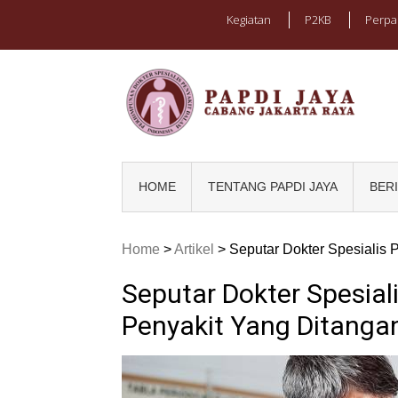
Kegiatan
P2KB
Perpa
PAPD
Caba
HOME
TENTANG PAPDI JAYA
BER
Home
>
Artikel
>
Seputar Dokter Spesialis 
Seputar Dokter Spesial
Penyakit Yang Ditanga