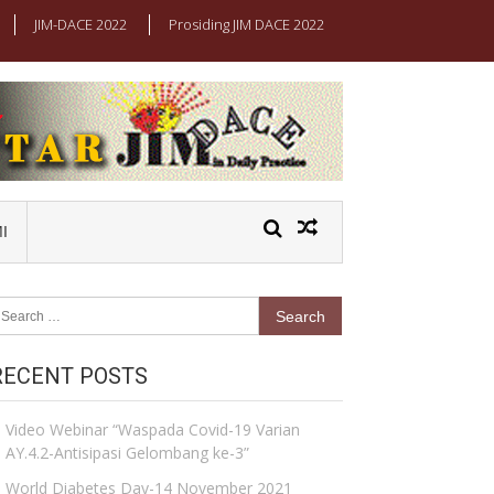
JIM-DACE 2022
Prosiding JIM DACE 2022
I
earch
r:
RECENT POSTS
Video Webinar “Waspada Covid-19 Varian
AY.4.2-Antisipasi Gelombang ke-3”
World Diabetes Day-14 November 2021