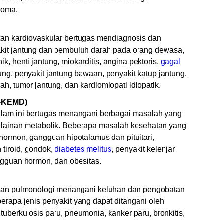
koma.
ltan kardiovaskular bertugas mendiagnosis dan
kit jantung dan pembuluh darah pada orang dewasa,
ik, henti jantung, miokarditis, angina pektoris,
gagal
ung, penyakit jantung bawaan, penyakit katup jantung,
h, tumor jantung, dan kardiomiopati idiopatik.
D-KEMD)
alam ini bertugas menangani berbagai masalah yang
 kelainan metabolik. Beberapa masalah kesehatan yang
hormon, gangguan hipotalamus dan pituitari,
 tiroid, gondok,
diabetes melitus
, penyakit kelenjar
angguan hormon, dan obesitas.
ultan pulmonologi menangani keluhan dan pengobatan
berapa jenis penyakit yang dapat ditangani oleh
tuberkulosis paru, pneumonia, kanker paru, bronkitis,