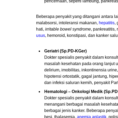
pencernaan, seperti lambung, pankreas
Beberapa penyakit yang ditangani antara lain
malabsorsi, intoleransi makanan,
hepatitis
,
hati,
irritable bowel syndrome
, pankreatitis
usus
, hemoroid, konstipasi, dan kanker sal
Geriatri (Sp.PD-KGer)
Dokter spesialis penyakit dalam konsul
masalah kesehatan pada orang lanjut us
delirium, imobilitas, inkontinensia urin
hipotensi ortostatik, gagal jantung, hip
dan infeksi saluran kemih, penyakit Pa
Hematologi – Onkologi Medik (Sp.P
Dokter spesialis penyakit dalam kons
menangani berbagai masalah kesehata
berbagai jenis kanker. Beberapa penyak
besi, thalasemia,
anemia aplastik
, poli