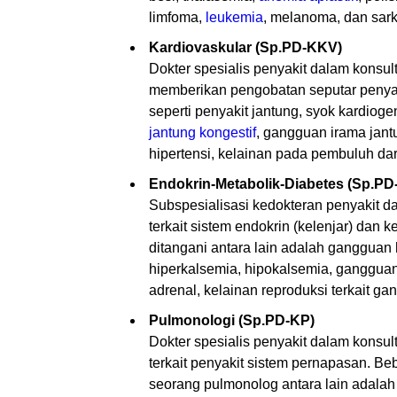
limfoma,
leukemia
, melanoma, dan sar
Kardiovaskular (Sp.PD-KKV)
Dokter spesialis penyakit dalam konsu
memberikan pengobatan seputar penya
seperti penyakit jantung, syok kardiogen
jantung kongestif
, gangguan irama jant
hipertensi, kelainan pada pembuluh dara
Endokrin-Metabolik-Diabetes (Sp.P
Subspesialisasi kedokteran penyakit d
terkait sistem endokrin (kelenjar) dan
ditangani antara lain adalah gangguan 
hiperkalsemia, hipokalsemia, gangguan
adrenal, kelainan reproduksi terkait g
Pulmonologi (Sp.PD-KP)
Dokter spesialis penyakit dalam kons
terkait penyakit sistem pernapasan. Be
seorang pulmonolog antara lain adalah 