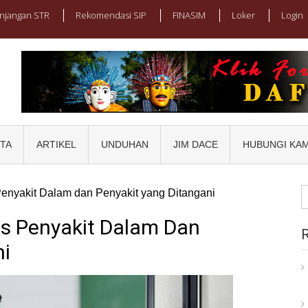
njangan STR
Rekomendasi SIP
FINASIM
Loker
Login
I JAYA
ng Jakarta
ITA
ARTIKEL
UNDUHAN
JIM DACE
HUBUNGI KAM
S
Penyakit Dalam dan Penyakit yang Ditangani
fo
is Penyakit Dalam Dan
ni