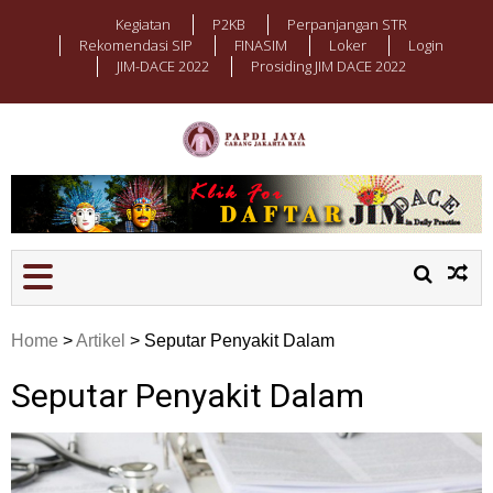
Kegiatan
P2KB
Perpanjangan STR
Rekomendasi SIP
FINASIM
Loker
Login
JIM-DACE 2022
Prosiding JIM DACE 2022
PAPDI JAYA
Cabang Jakarta
Home
>
Artikel
>
Seputar Penyakit Dalam
Seputar Penyakit Dalam