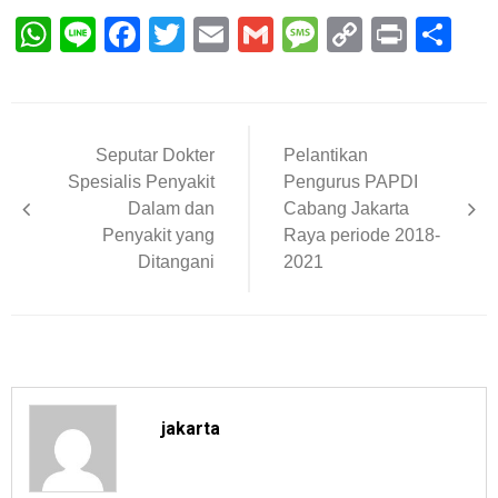
WhatsApp
Line
Facebook
Twitter
Email
Gmail
Message
Copy
Print
Sh
Link
Post
Seputar Dokter
Pelantikan
navigation
Spesialis Penyakit
Pengurus PAPDI
Dalam dan
Cabang Jakarta
Penyakit yang
Raya periode 2018-
Ditangani
2021
jakarta