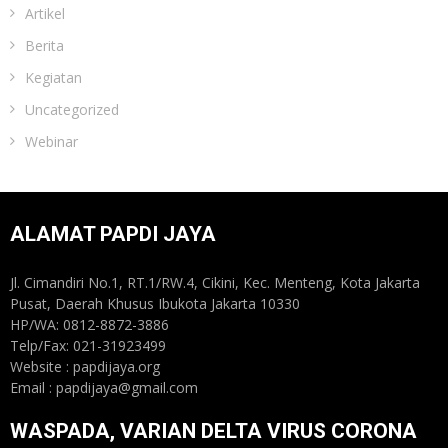
Artikel
Berita
Kegiatan
Uncategorized
Webinar
ALAMAT PAPDI JAYA
Jl. Cimandiri No.1, RT.1/RW.4, Cikini, Kec. Menteng, Kota Jakarta
Pusat, Daerah Khusus Ibukota Jakarta 10330
HP/WA: 0812-8872-3886
Telp/Fax: 021-31923499
Website : papdijaya.org
Email : papdijaya@gmail.com
WASPADA, VARIAN DELTA VIRUS CORONA