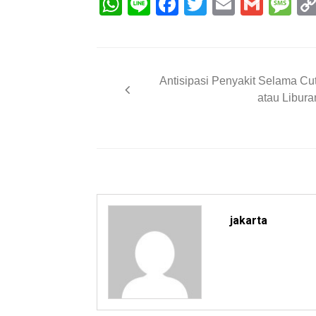
WhatsApp
Line
Facebook
Twitter
Email
Gmai
M
Post
Antisipasi Penyakit Selama Cut
navigation
atau Libura
jakarta