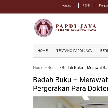
Kegiatan
P2KB
Perpa
PAPD
Caba
HOME
TENTANG PAPDI JAYA
BER
Home
>
Berita
>
Bedah Buku – Merawat Ban
Bedah Buku – Merawat 
Pergerakan Para Dokte