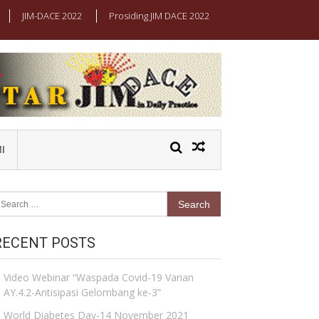
JIM-DACE 2022
Prosiding JIM DACE 2022
I
earch
r:
RECENT POSTS
Video Webinar “Waspada Covid-19 Varian
AY.4.2-Antisipasi Gelombang ke-3”
World Diabetes Day-14 November 2021