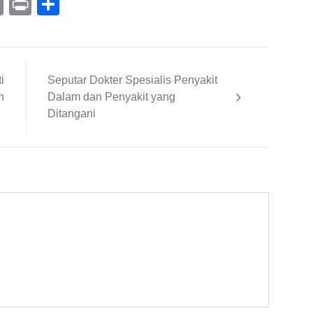
l
essage
Copy
Print
Share
Link
i
Seputar Dokter Spesialis Penyakit
n
Dalam dan Penyakit yang
Ditangani