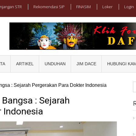
njangan STR
Rekomendasi SIP
FINASIM
Loker
Login
I JAYA
ng Jakarta
ITA
ARTIKEL
UNDUHAN
JIM DACE
HUBUNGI KAM
S
gsa : Sejarah Pergerakan Para Dokter Indonesia
fo
Bangsa : Sejarah
r Indonesia