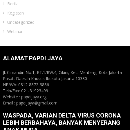
Berita
Kegiatan
Uncategorized
Webinar
ALAMAT PAPDI JAYA
Jl. Cimandiri No.1, RT.1/RW.4, Cikini, Kec. Menteng, Kota Jakarta
Pusat, Daerah Khusus Ibukota Jakarta 10330
HP/WA: 0812-8872-3886
Telp/Fax: 021-31923499
Website : papdijaya.org
Email : papdijaya@gmail.com
WASPADA, VARIAN DELTA VIRUS CORONA
LEBIH BERBAHAYA, BANYAK MENYERANG