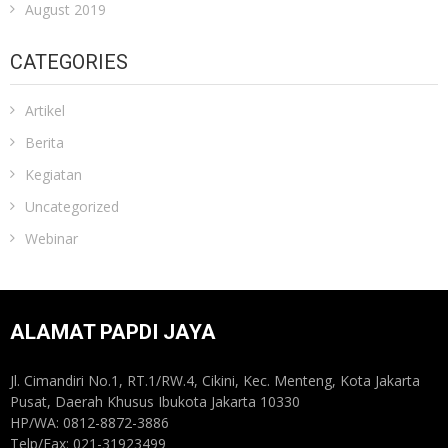
August 2019
CATEGORIES
Artikel
Berita
Kegiatan
Uncategorized
Webinar
ALAMAT PAPDI JAYA
Jl. Cimandiri No.1, RT.1/RW.4, Cikini, Kec. Menteng, Kota Jakarta
Pusat, Daerah Khusus Ibukota Jakarta 10330
HP/WA: 0812-8872-3886
Telp/Fax: 021-31923499