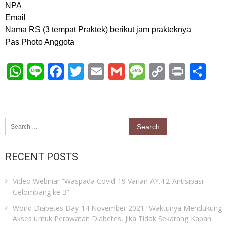
NPA
Email
Nama RS (3 tempat Praktek) berikut jam prakteknya
Pas Photo Anggota
WhatsApp
Line
Facebook
Twitter
Email
Gmail
Message
Copy
Print
Sh
Link
Search
for:
RECENT POSTS
Video Webinar “Waspada Covid-19 Varian AY.4.2-Antisipasi
Gelombang ke-3”
World Diabetes Day-14 November 2021 “Waktunya Mendukung
Akses untuk Perawatan Diabetes, Jika Tidak Sekarang Kapan